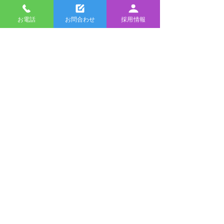
お電話
お問合わせ
採用情報
大和商会
株式会社
愛知県名古屋市の高圧ガス
溶接機械器具材料の販売
〒454-0832
愛知県名古屋市